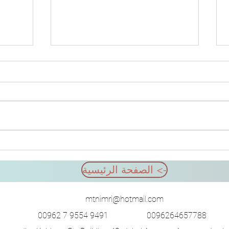
لا تتناول الأسبرين للوقاية من
أمراض القلب من تلقاء نفسك
orta).
الصفحة الرئيسية <-
mtnimri@hotmail.com
00962 7 9554 9491
0096264657788