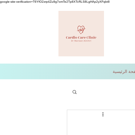
google-site-verification=T6YfO2zrp4Zu9g7omTe2Tp8XTcRLS8LgHAp2yXFqbt8
حة الرئيسية