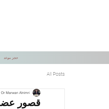
حجز موعد
All Posts
Dr Marwan Alnimri
5 
قصور عضلة