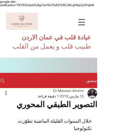
google-site-
verification=T6YfO2zrp4Zu9g7omTe2Tp8XTcRLS8LgHAp2yXFqbt8
عيادة قلب في عمان الاردن
طبيب قلب و يعمل من القلب
منشور
Dr Marwan Alnimri
15 مارس 2019
1 دقيقة قراءة
التصوير الطبقي المحوري
خلال السنوات القليلة الماضية تطوّرت 
تكنولوجيا